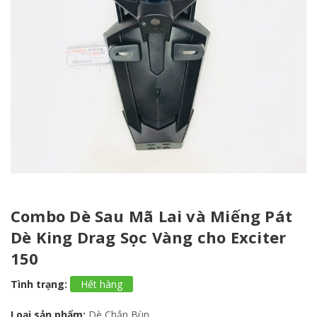
Combo Dè Sau Mã Lai và Miếng Pát
Dè King Drag Sọc Vàng cho Exciter
150
Tình trạng:
Hết hàng
Loại sản phẩm:
Dè Chắn Bùn