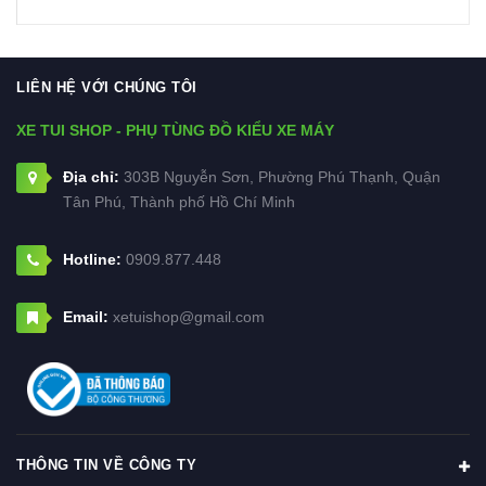
LIÊN HỆ VỚI CHÚNG TÔI
XE TUI SHOP - PHỤ TÙNG ĐỒ KIỂU XE MÁY
Địa chỉ:
303B Nguyễn Sơn, Phường Phú Thạnh, Quận
Tân Phú, Thành phố Hồ Chí Minh
Hotline:
0909.877.448
Email:
xetuishop@gmail.com
THÔNG TIN VỀ CÔNG TY