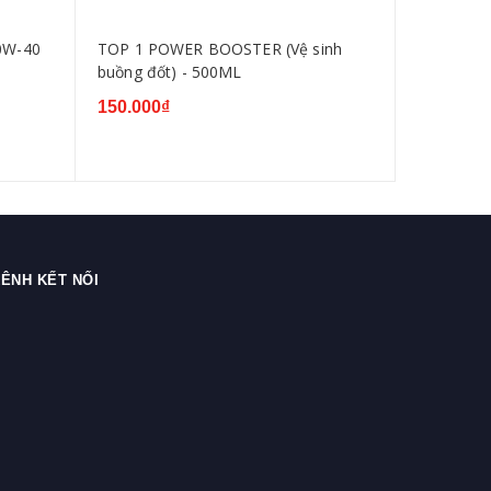
0W-40
TOP 1 POWER BOOSTER (Vệ sinh
TOP 1 EN
buồng đốt) - 500ML
Rửa Động
150.000₫
150.000₫
ÊNH KẾT NỐI