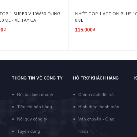
TOP 1 SUPER V 10W30 DUNG
NHỚT TOP 1 ACTION PLUS 1
00ML - XE TAY GA
0.8L
00₫
115.000₫
THÔNG TIN VỀ CÔNG TY
HỖ TRỢ KHÁCH HÀNG
K
Đối tác kinh doanh
Chính sách đổi trả
Tiêu chí bán hàng
Hình thức thanh toán
Nội quy công ty
Vận chuyển - Giao
Tuyển dụng
nhận