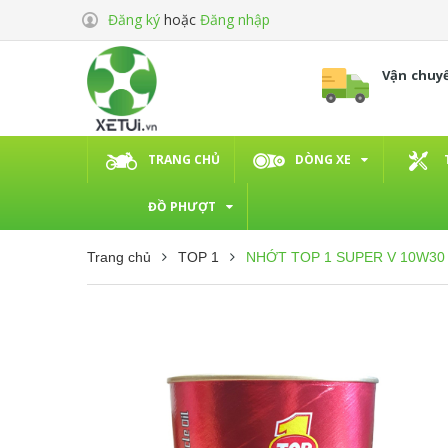
Đăng ký
hoặc
Đăng nhập
Vận chuy
TRANG CHỦ
DÒNG XE
ĐỒ PHƯỢT
Trang chủ
TOP 1
NHỚT TOP 1 SUPER V 10W30 