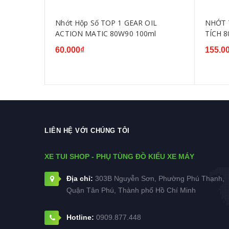
US 20W50
Nhớt Hộp Số TOP 1 GEAR OIL
NHỚT 
ACTION MATIC 80W90 100ml
TÍCH 8
60.000₫
155.0
LIÊN HỆ VỚI CHÚNG TÔI
XE TUI SHOP - PHỤ TÙNG ĐỒ KIỂU XE MÁY
Địa chỉ:
303B Nguyễn Sơn, Phường Phú Thạnh,
Quận Tân Phú, Thành phố Hồ Chí Minh
Hotline:
0909.877.448