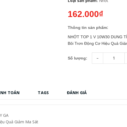
Loại sản phẩm:
Nhớt
162.000₫
Thông tin sản phẩm:
NHỚT TOP 1 V 10W30 DUNG TÍC
Bôi Trơn Động Cơ Hiệu Quả G
-
Số lượng:
ANH TOÁN
TAGS
ĐÁNH GIÁ
Y GA
iệu Quả Giảm Ma Sát