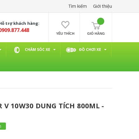
Tìm kiếm
Giới thiệu
Hỗ trợ khách hàng:
0909.877.448
YÊU THÍCH
GIỎ HÀNG
CHĂM SÓC XE
ĐỒ CHƠI XE
 V 10W30 DUNG TÍCH 800ML -
m