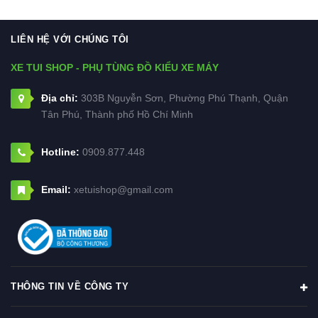
LIÊN HỆ VỚI CHÚNG TÔI
XE TUI SHOP - PHỤ TÙNG ĐỒ KIỂU XE MÁY
Địa chỉ:
303B Nguyễn Sơn, Phường Phú Thạnh, Quận
Tân Phú, Thành phố Hồ Chí Minh
Hotline:
0909.877.448
Email:
xetuishop@gmail.com
THÔNG TIN VỀ CÔNG TY