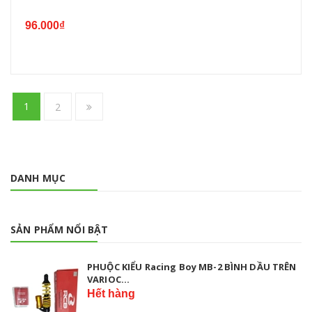
96.000₫
1
2
DANH MỤC
SẢN PHẨM NỔI BẬT
PHUỘC KIỂU Racing Boy MB-2 BÌNH DẦU TRÊN
VARIOC...
Hết hàng