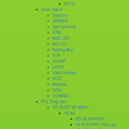
ATILA
Theo Hiệu
Daytona
SPARKO
Sơn Samurai
STB
RED LEO
RECTO
Racing Boy
X1R
ZHIPAT
LIGHT
UMA Racing
KOZI
Malossi
CRG
COMBIZ
Phụ Tùng Xe
VỎ RUỘT XE MÁY
Vỏ Xe
VỎ XE MAXXIS
Vỏ ECOTIRE Thái Lan