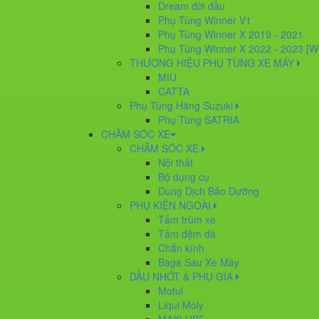
Dream đời đầu
Phụ Tùng Winner V1
Phụ Tùng Winner X 2019 - 2021
Phụ Tùng Winner X 2022 - 2023 [W
THƯƠNG HIỆU PHỤ TÙNG XE MÁY
MIU
CATTA
Phụ Tùng Hãng Suzuki
Phụ Tùng SATRIA
CHĂM SÓC XE
CHĂM SÓC XE
Nội thất
Bộ dụng cụ
Dung Dịch Bảo Dưỡng
PHỤ KIỆN NGOÀI
Tấm trùm xe
Tấm đệm đà
Chắn kính
Baga Sau Xe Máy
DẦU NHỚT & PHỤ GIA
Motul
Liqui Moly