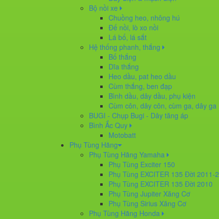
Bộ nồi xe
Chuồng heo, nhông hú
Đế nồi, lò xo nồi
Lá bố, lá sắt
Hệ thống phanh, thắng
Bố thắng
Dĩa thắng
Heo dầu, pat heo dầu
Cùm thắng, ben đạp
Bình dầu, dây dầu, phụ kiện
Cùm côn, dây côn, cùm ga, dây ga
BUGI - Chụp Bugi - Dây tăng áp
Bình Ắc Quy
Motobatt
Phụ Tùng Hãng
Phụ Tùng Hãng Yamaha
Phụ Tùng Exciter 150
Phụ Tùng EXCITER 135 Đời 2011-
Phụ Tùng EXCITER 135 Đời 2010
Phụ Tùng Jupiter Xăng Cơ
Phụ Tùng Sirius Xăng Cơ
Phụ Tùng Hãng Honda