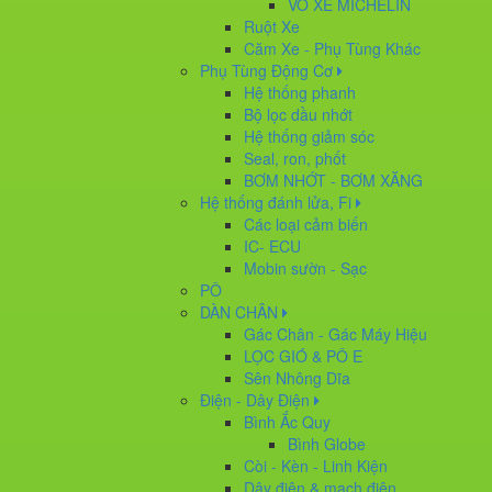
VỎ XE MICHELIN
Ruột Xe
Căm Xe - Phụ Tùng Khác
Phụ Tùng Động Cơ
Hệ thống phanh
Bộ lọc dầu nhớt
Hệ thống giảm sóc
Seal, ron, phốt
BƠM NHỚT - BƠM XĂNG
Hệ thống đánh lửa, Fi
Các loại cảm biến
IC- ECU
Mobin sườn - Sạc
PÔ
DÀN CHÂN
Gác Chân - Gác Máy Hiệu
LỌC GIÓ & PÔ E
Sên Nhông Dĩa
Điện - Dây Điện
Bình Ắc Quy
Bình Globe
Còi - Kèn - Linh Kiện
Dây điện & mạch điện