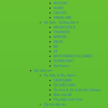
ACCESS
SUMO
CALTEX
YAMALUBE
Vệ Sinh - Dưỡng Sên
MEGACOOLS
THUNDER
ARROW
ZEUS
BZ
3T
MOTORBIKER CLEANER
SUPER FAST
Senfineco
Đồ chơi xe
Ốc Kiểu & Phụ Kiện
TAKEGAWA
ỐC KIỂU GR5
Ốc Inox & Gù & đồ kiểu Salaya
Móc treo đồ
Phụ Kiện Linh Tinh
Ốp mũ dàn áo