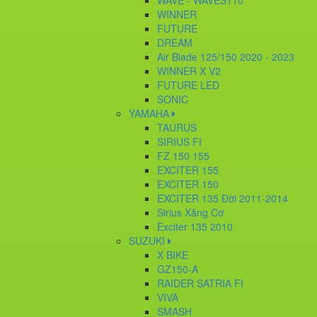
WAVE - WAVES110
WINNER
FUTURE
DREAM
Air Blade 125/150 2020 - 2023
WINNER X V2
FUTURE LED
SONIC
YAMAHA
TAURUS
SIRIUS FI
FZ 150 155
EXCITER 155
EXCITER 150
EXCITER 135 Đời 2011-2014
Sirius Xăng Cơ
Exciter 135 2010
SUZUKI
X BIKE
GZ150-A
RAIDER SATRIA FI
VIVA
SMASH