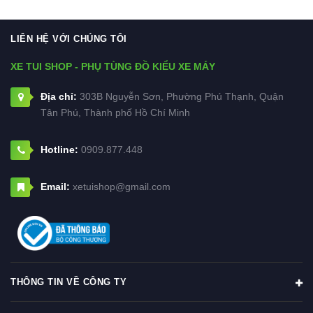
LIÊN HỆ VỚI CHÚNG TÔI
XE TUI SHOP - PHỤ TÙNG ĐỒ KIỂU XE MÁY
Địa chỉ:
303B Nguyễn Sơn, Phường Phú Thạnh, Quận
Tân Phú, Thành phố Hồ Chí Minh
Hotline:
0909.877.448
Email:
xetuishop@gmail.com
THÔNG TIN VỀ CÔNG TY