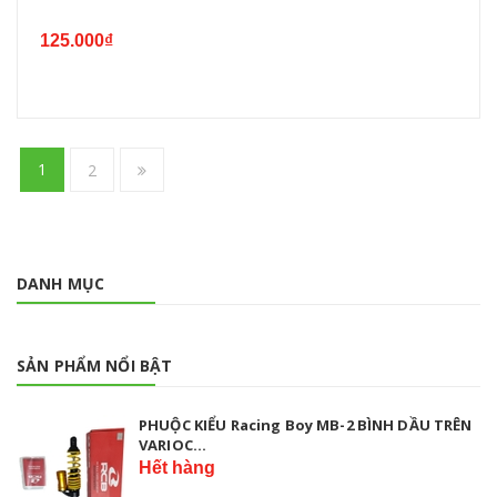
125.000₫
1
2
DANH MỤC
SẢN PHẨM NỔI BẬT
PHUỘC KIỂU Racing Boy MB-2 BÌNH DẦU TRÊN
VARIOC...
Hết hàng