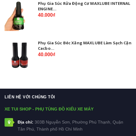
Phụ Gia Súc Rửa Động Cơ MAXLUBE INTERNAL
ENGINE...
40.000₫
Phụ Gia Súc Béc Xăng MAXLUBE Làm Sạch Cặn
Cacbo...
40.000₫
LIÊN HỆ VỚI CHÚNG TÔI
XE TUI SHOP - PHỤ TÙNG ĐỒ KIỂU XE MÁY
Địa chỉ:
303B Nguyễn Sơn, Phường Phú Thạnh, Quận
Tân Phú, Thành phố Hồ Chí Minh