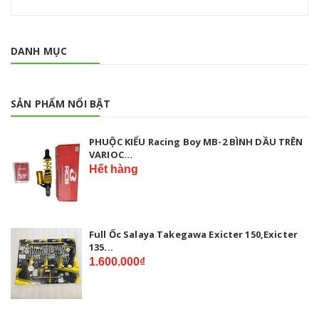
DANH MỤC
SẢN PHẨM NỔI BẬT
PHUỘC KIỂU Racing Boy MB-2 BÌNH DẦU TRÊN
VARIOC...
Hết hàng
Full Ốc Salaya Takegawa Exicter 150,Exicter
135...
1.600.000₫