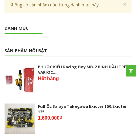
Cl
×
Không có sản phẩm nào trong danh mục này.
DANH MỤC
SẢN PHẨM NỔI BẬT
PHUỘC KIỂU Racing Boy MB-2 BÌNH DẦU TRÊN
VARIOC...
Hết hàng
Full Ốc Salaya Takegawa Exicter 150,Exicter
135...
1.600.000₫