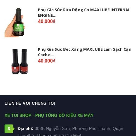
Phụ Gia Súc Rửa Động Cơ MAXLUBE INTERNAL
ENGINE...
40.000₫
Phụ Gia Súc Béc Xăng MAXLUBE Làm Sạch Cặn
Cacbo...
40.000₫
LIÊN HỆ VỚI CHÚNG TÔI
XE TUI SHOP - PHỤ TÙNG ĐỒ KIỂU XE MÁY
Địa chỉ:
303B Nguyễn Sơn, Phường Phú Thạnh, Quận
Tân Phú, Thành phố Hồ Chí Minh