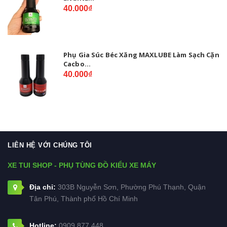
40.000₫
Phụ Gia Súc Béc Xăng MAXLUBE Làm Sạch Cặn
Cacbo...
40.000₫
LIÊN HỆ VỚI CHÚNG TÔI
XE TUI SHOP - PHỤ TÙNG ĐỒ KIỂU XE MÁY
Địa chỉ:
303B Nguyễn Sơn, Phường Phú Thạnh, Quận
Tân Phú, Thành phố Hồ Chí Minh
Hotline:
0909.877.448