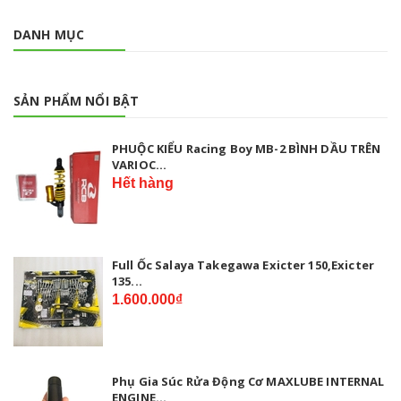
DANH MỤC
SẢN PHẨM NỔI BẬT
PHUỘC KIỂU Racing Boy MB-2 BÌNH DẦU TRÊN
VARIOC...
Hết hàng
Full Ốc Salaya Takegawa Exicter 150,Exicter
135...
1.600.000₫
Phụ Gia Súc Rửa Động Cơ MAXLUBE INTERNAL
ENGINE...