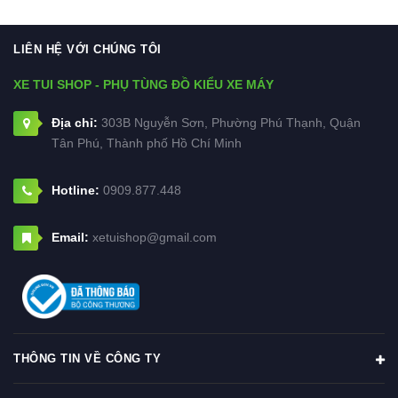
LIÊN HỆ VỚI CHÚNG TÔI
XE TUI SHOP - PHỤ TÙNG ĐỒ KIỂU XE MÁY
Địa chỉ:
303B Nguyễn Sơn, Phường Phú Thạnh, Quận
Tân Phú, Thành phố Hồ Chí Minh
Hotline:
0909.877.448
Email:
xetuishop@gmail.com
THÔNG TIN VỀ CÔNG TY