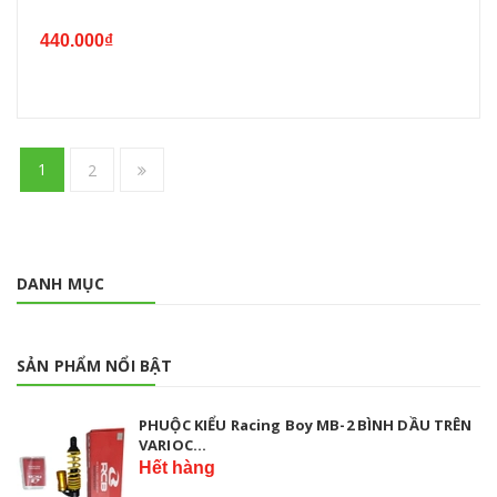
440.000₫
1
2
DANH MỤC
SẢN PHẨM NỔI BẬT
PHUỘC KIỂU Racing Boy MB-2 BÌNH DẦU TRÊN
VARIOC...
Hết hàng