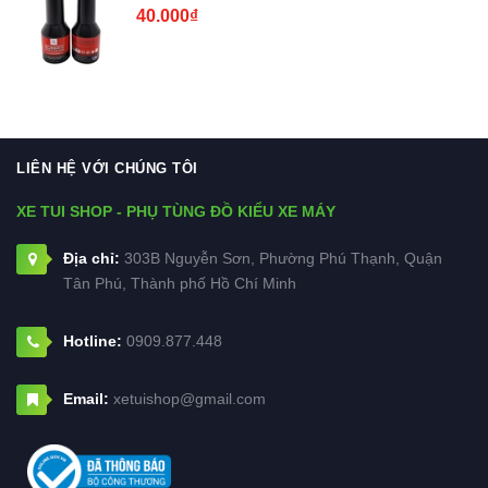
40.000₫
LIÊN HỆ VỚI CHÚNG TÔI
XE TUI SHOP - PHỤ TÙNG ĐỒ KIỂU XE MÁY
Địa chỉ:
303B Nguyễn Sơn, Phường Phú Thạnh, Quận
Tân Phú, Thành phố Hồ Chí Minh
Hotline:
0909.877.448
Email:
xetuishop@gmail.com