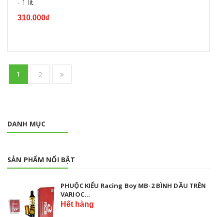
- 1 lít
310.000₫
1
2
DANH MỤC
SẢN PHẨM NỔI BẬT
PHUỘC KIỂU Racing Boy MB-2 BÌNH DẦU TRÊN
VARIOC...
Hết hàng