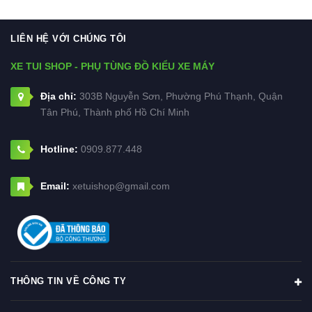
LIÊN HỆ VỚI CHÚNG TÔI
XE TUI SHOP - PHỤ TÙNG ĐỒ KIỂU XE MÁY
Địa chỉ:
303B Nguyễn Sơn, Phường Phú Thạnh, Quận
Tân Phú, Thành phố Hồ Chí Minh
Hotline:
0909.877.448
Email:
xetuishop@gmail.com
THÔNG TIN VỀ CÔNG TY