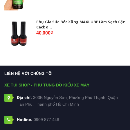
Phụ Gia Súc Béc Xăng MAXLUBE Làm Sạch Cặn
Cacbo...
40.000₫
LIÊN HỆ VỚI CHÚNG TÔI
XE TUI SHOP - PHỤ TÙNG ĐỒ KIỂU XE MÁY
Địa chỉ:
303B Nguyễn Sơn, Phường Phú Thạnh, Quận
Tân Phú, Thành phố Hồ Chí Minh
Hotline:
0909.877.448