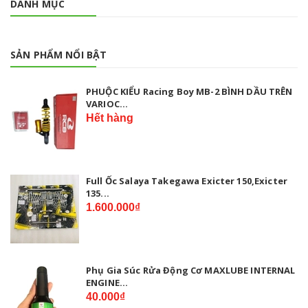
DANH MỤC
SẢN PHẨM NỔI BẬT
PHUỘC KIỂU Racing Boy MB-2 BÌNH DẦU TRÊN
VARIOC...
Hết hàng
Full Ốc Salaya Takegawa Exicter 150,Exicter
135...
1.600.000₫
Phụ Gia Súc Rửa Động Cơ MAXLUBE INTERNAL
ENGINE...
40.000₫