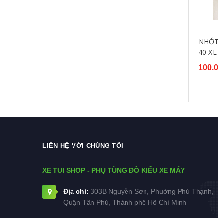
NHỚ
40 XE 
100.
LIÊN HỆ VỚI CHÚNG TÔI
XE TUI SHOP - PHỤ TÙNG ĐỒ KIỂU XE MÁY
Địa chỉ:
303B Nguyễn Sơn, Phường Phú Thạnh,
Quận Tân Phú, Thành phố Hồ Chí Minh