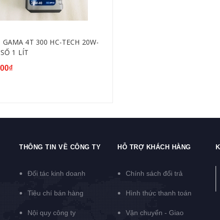
T GAMA 4T 300 HC-TECH 20W-
SỐ 1 LÍT
000₫
THÔNG TIN VỀ CÔNG TY
HỖ TRỢ KHÁCH HÀNG
K
Đối tác kinh doanh
Chính sách đổi trả
Tiêu chí bán hàng
Hình thức thanh toán
Nội quy công ty
Vận chuyển - Giao