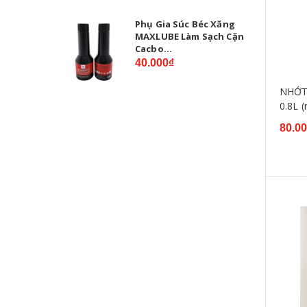
Phụ Gia Súc Béc Xăng
MAXLUBE Làm Sạch Cặn
Cacbo...
40.000₫
NHỚT
0.8L (
80.0