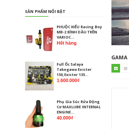
SẢN PHẨM NỔI BẬT
PHUỘC KIỂU Racing Boy
MB-2 BÌNH DẦU TRÊN
VARIOC...
Hết hàng
GAMA
Full Ốc Salaya
Takegawa Exicter
150,Exicter 135...
1.600.000₫
Phụ Gia Súc Rửa Động
Cơ MAXLUBE INTERNAL
ENGINE...
40.000₫