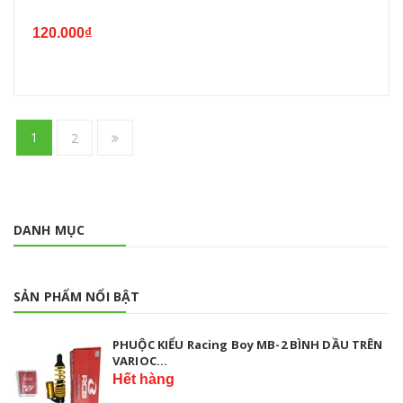
120.000₫
1
2
DANH MỤC
SẢN PHẨM NỔI BẬT
PHUỘC KIỂU Racing Boy MB-2 BÌNH DẦU TRÊN
VARIOC...
Hết hàng