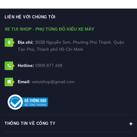
LIÊN HỆ VỚI CHÚNG TÔI
XE TUI SHOP - PHỤ TÙNG ĐỒ KIỂU XE MÁY
Địa chỉ:
303B Nguyễn Sơn, Phường Phú Thạnh, Quận
Tân Phú, Thành phố Hồ Chí Minh
Hotline:
0909.877.448
Email:
xetuishop@gmail.com
THÔNG TIN VỀ CÔNG TY