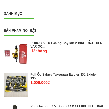
DANH MỤC
SẢN PHẨM NỔI BẬT
PHUỘC KIỂU Racing Boy MB-2 BÌNH DẦU TRÊN
VARIOC...
Hết hàng
Full Ốc Salaya Takegawa Exicter 150,Exicter
135...
1.600.000₫
Phụ Gia Súc Rửa Động Cơ MAXLUBE INTERNAL