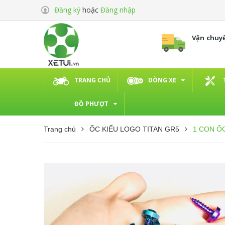
Đăng ký
hoặc
Đăng nhập
Vận chuy
TRANG CHỦ
DÒNG XE
ĐỒ PHƯỢT
Trang chủ
ỐC KIỂU LOGO TITAN GR5
1 CON ỐC