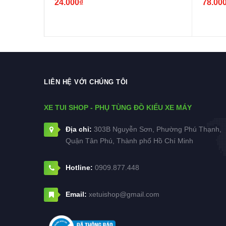
24.000₫
78.00
LIÊN HỆ VỚI CHÚNG TÔI
XE TUI SHOP - PHỤ TÙNG ĐỒ KIỂU XE MÁY
Địa chỉ:
303B Nguyễn Sơn, Phường Phú Thạnh,
Quận Tân Phú, Thành phố Hồ Chí Minh
Hotline:
0909.877.448
Email:
xetuishop@gmail.com