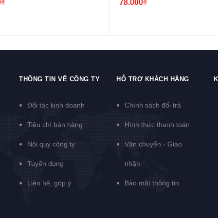
0₫
78.000₫
THÔNG TIN VỀ CÔNG TY
HỖ TRỢ KHÁCH HÀNG
K
Đối tác kinh doanh
Chính sách đổi trả
Tiêu chí bán hàng
Hình thức thanh toán
Nội quy công ty
Vận chuyển - Giao
Tuyển dụng
nhận
Liên hệ, góp ý
Bảo mật thông tin