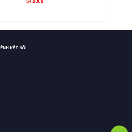
54.000₫
54.000₫
ÊNH KẾT NỐI