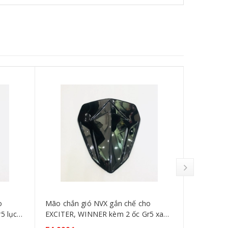
o
Mão chắn gió NVX gắn chế cho
Mão chắn 
5 lục
EXCITER, WINNER kèm 2 ốc Gr5 xanh
EXCITER, 
tím
bảo