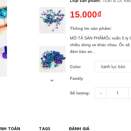
Loại sản phẩm:
Titan & Ốc Kiể
15.000₫
Thông tin sản phẩm:
MÔ TẢ SẢN PHẨMỐc xoắn 5 ly GR5
nhiều dòng xe khác nhau. Ốc sẽ
đảm bảo an...
Color
Family
-
Số lượng:
ANH TOÁN
TAGS
ĐÁNH GIÁ