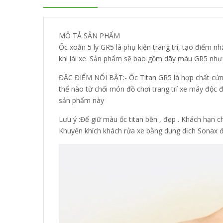
MÔ TẢ SẢN PHẨM
Ốc xoắn 5 ly GR5 là phụ kiện trang trí, tạo điểm
khi lái xe. Sản phẩm sẽ bao gồm dãy màu GR5 như x
ĐẶC ĐIỂM NỔI BẬT:- Ốc Titan GR5 là hợp chất cứng
thể nào từ chối món đồ chơi trang trí xe máy độc đ
sản phẩm này
Lưu ý :Để giữ màu ốc titan bền , đẹp . Khách hạn c
Khuyến khích khách rửa xe bằng dung dịch Sonax đ