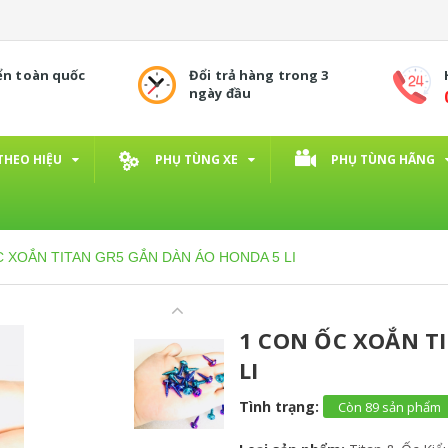
ển toàn quốc
Đổi trả hàng trong 3
ngày đầu
THEO HIỆU
PHỤ TÙNG XE
PHỤ TÙNG HÃNG
 XOẮN TITAN GR5 GẮN DÀN ÁO HONDA 5 LI
1 CON ỐC XOẮN T
LI
Tình trạng:
Còn 89 sản phẩm