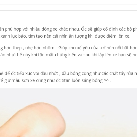
 nhấn phù hợp với nhiều dòng xe khác nhau. Ốc sẽ giúp cố định các b
anh lục bảo, tím tạo nên cái nhìn ấn tượng khi được điểm lên xe.
 hơn thép , nhẹ hơn nhôm - Giúp cho xế yêu của trở nên nổi bật hơ
áo như thế này khi tận mắt chứng kiến và sau khi lắp lên xe bạn sẽ h
hế để ốc tiếp xúc với dầu nhớt , dầu bóng cũng như các chất tẩy rửa 
ể giữ màu sơn xe cũng như ốc titan luôn sáng bóng ^^ .