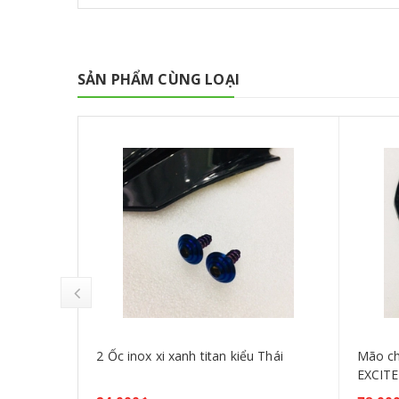
SẢN PHẨM CÙNG LOẠI
 khói
2 Ốc inox xi xanh titan kiểu Thái
Mão ch
35 2010
EXCITE
tím