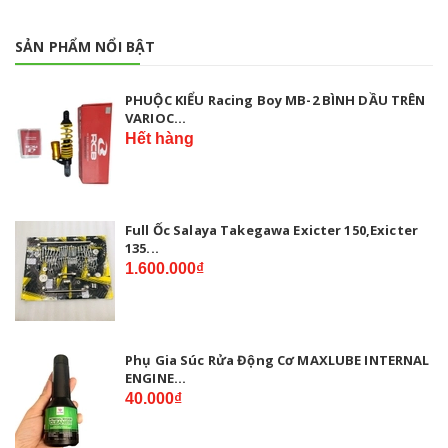
SẢN PHẨM NỔI BẬT
PHUỘC KIỂU Racing Boy MB-2 BÌNH DẦU TRÊN
VARIOC...
Hết hàng
Full Ốc Salaya Takegawa Exicter 150,Exicter
135...
1.600.000₫
Phụ Gia Súc Rửa Động Cơ MAXLUBE INTERNAL
ENGINE...
40.000₫