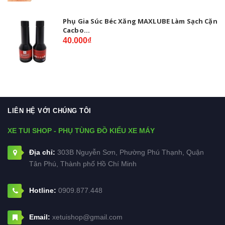
Phụ Gia Súc Béc Xăng MAXLUBE Làm Sạch Cặn
Cacbo...
40.000₫
LIÊN HỆ VỚI CHÚNG TÔI
XE TUI SHOP - PHỤ TÙNG ĐỒ KIỂU XE MÁY
Địa chỉ:
303B Nguyễn Sơn, Phường Phú Thạnh, Quận
Tân Phú, Thành phố Hồ Chí Minh
Hotline:
0909.877.448
Email:
xetuishop@gmail.com