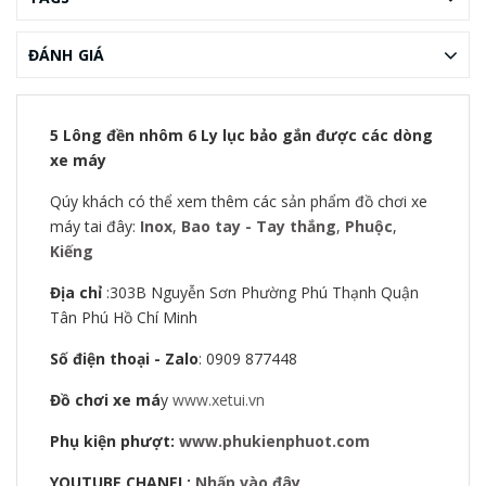
ĐÁNH GIÁ
5 Lông đền nhôm 6 Ly lục bảo gắn được các dòng
xe máy
Qúy khách có thể xem thêm các sản phẩm đồ chơi xe
máy tai đây:
Inox
,
Bao tay - Tay thắng
,
Phuộc
,
Kiếng
Địa chỉ
:303B Nguyễn Sơn Phường Phú Thạnh Quận
Tân Phú Hồ Chí Minh
Số điện thoại - Zalo
: 0909 877448
Đồ chơi xe má
y
www.xetui.vn
Phụ kiện phượt:
www.phukienphuot.com
YOUTUBE CHANEL:
Nhấp vào đây