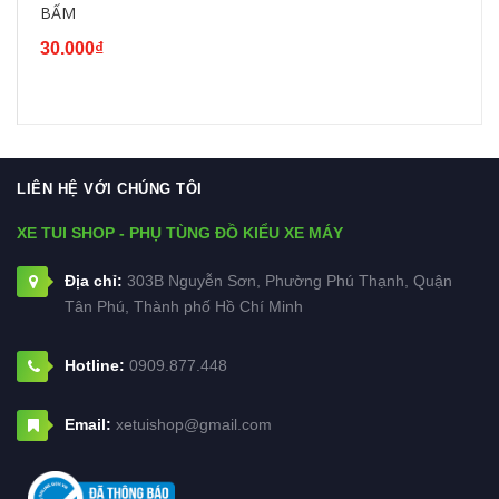
BẤM
30.000₫
LIÊN HỆ VỚI CHÚNG TÔI
XE TUI SHOP - PHỤ TÙNG ĐỒ KIỂU XE MÁY
Địa chỉ:
303B Nguyễn Sơn, Phường Phú Thạnh, Quận
Tân Phú, Thành phố Hồ Chí Minh
Hotline:
0909.877.448
Email:
xetuishop@gmail.com