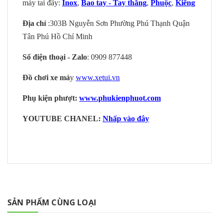
máy tai đây:
Inox
,
Bao tay - Tay thắng
,
Phuộc
,
Kiếng
Địa chỉ
:303B Nguyễn Sơn Phường Phú Thạnh Quận
Tân Phú Hồ Chí Minh
Số điện thoại - Zalo
: 0909 877448
Đồ chơi xe má
y
www.xetui.vn
Phụ kiện phượt:
www.phukienphuot.com
YOUTUBE CHANEL:
Nhấp vào đây
SẢN PHẨM CÙNG LOẠI