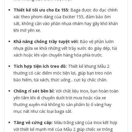
Thiết kế tối ưu cho Ex 155:
Baga được đo đạc chính
xác theo phom dáng của Exciter 155, đảm bảo ôm
sát, không cấn vào phần nhựa nhám hay gây khó khăn
khi mở yên xe.
Khả năng chống trầy tuyệt vời:
Bảo vệ phần lườn
nhựa giữa xe khỏi những vết trầy xước do giày dép, túi
xách hoặc khi vận chuyển hàng hóa phía trước.
Tích hợp tiện ích treo đồ:
Thiết kế khung Mẫu 2
thường có các điểm móc tiện lợi, giúp bạn treo nón
bảo hiểm, túi xách, thức uống... cực kỳ chắc chắn.
Chống rỉ sét bền bỉ:
Với chất liệu Inox, bạn hoàn toàn
yên tâm khi di chuyển dưới trời mưa hoặc rửa xe
thường xuyên mà không lo sản phẩm bị ố vàng hay
mục nát như các loại baga sắt.
Tăng vẻ cứng cáp:
Màu trắng sáng của Inox kết hợp
với thiết kế mạnh mẽ của Mẫu 2 giúp chiếc xe trông