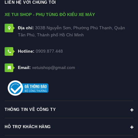
LIÊN HỆ VỚI CHÚNG TÔI
XE TUI SHOP - PHỤ TÙNG ĐỒ KIỂU XE MÁY
Địa chỉ:
303B Nguyễn Sơn, Phường Phú Thạnh, Quận
Tân Phú, Thành phố Hồ Chí Minh
Hotline:
0909.877.448
Email:
xetuishop@gmail.com
THÔNG TIN VỀ CÔNG TY
HỖ TRỢ KHÁCH HÀNG