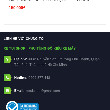
Exciter 150,WINNER ,SIRIUS, WAVE...
150.000₫
LIÊN HỆ VỚI CHÚNG TÔI
XE TUI SHOP - PHỤ TÙNG ĐỒ KIỂU XE MÁY
Địa chỉ:
303B Nguyễn Sơn, Phường Phú Thạnh, Quận
Tân Phú, Thành phố Hồ Chí Minh
Hotline:
0909.877.448
Email:
xetuishop@gmail.com