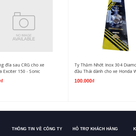
ng đĩa sau CRG cho xe
Ty Thăm Nhớt Inox 304 Diam
 Exciter 150 - Sonic
đầu Thái dành cho xe Honda 
V1,V2,V3 Sonic
0₫
100.000₫
THÔNG TIN VỀ CÔNG TY
HỖ TRỢ KHÁCH HÀNG
K