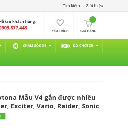
Tìm kiếm
Giới thiệu
Hỗ trợ khách hàng:
0909.877.448
YÊU THÍCH
GIỎ HÀNG
CHĂM SÓC XE
ĐỒ CHƠI XE
aytona Mẫu V4 gắn được nhiều
, Exciter, Vario, Raider, Sonic
m