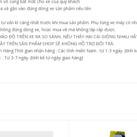
ấn vô cùng bắt mắt cho xe của quý khách
 ra và gắn vào đúng dòng xe sản phẩm nêu tên
tư vấn kĩ càng nhất trước khi mua sản phẩm. Phụ tùng xe máy có nhi
 không đúng dòng xe, hoặc mua về mà không láp ráp được.
HÁO ĐỒ TRÊN XE RA SO SÁNH, NẾU THẤY HAI CÁI GIỐNG NHAU 
ẦY TRÊN SẢN PHẨM SHOP SẼ KHÔNG HỖ TRỢ ĐỔI TRẢ.
ng.Thời gian nhận hàng : Các tỉnh miền Nam : từ 1-3 ngày. (tính kể
 : Từ 3-7 ngày. (tính kể từ ngày giao hàng)