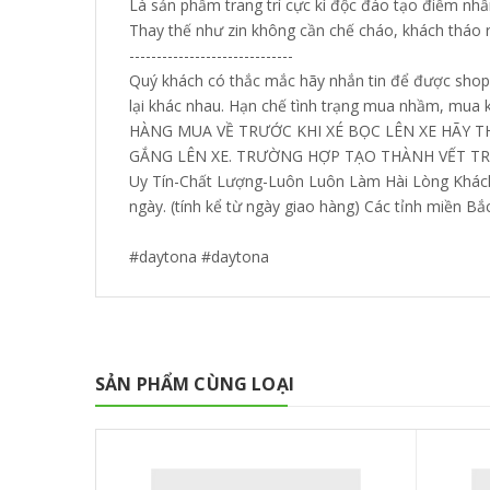
Là sản phẩm trang trí cực kì độc đáo tạo điểm nh
Thay thế như zin không cần chế cháo, khách tháo
------------------------------
Quý khách có thắc mắc hãy nhắn tin để được shop 
lại khác nhau. Hạn chế tình trạng mua nhầm, mua
HÀNG MUA VỀ TRƯỚC KHI XÉ BỌC LÊN XE HÃY T
GẮNG LÊN XE. TRƯỜNG HỢP TẠO THÀNH VẾT TR
Uy Tín-Chất Lượng-Luôn Luôn Làm Hài Lòng Khách Hà
ngày. (tính kể từ ngày giao hàng) Các tỉnh miền Bắc
#daytona #daytona
SẢN PHẨM CÙNG LOẠI