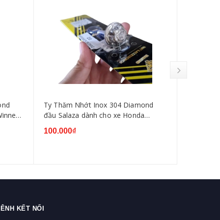
ond
Ty Thăm Nhớt Inox 304 Diamond
Tăng Cam
Winner
đầu Salaza dành cho xe Honda
xe Honda W
Winner V1,V2,V3 Sonic
Blade
100.000₫
100.000₫
ÊNH KẾT NỐI