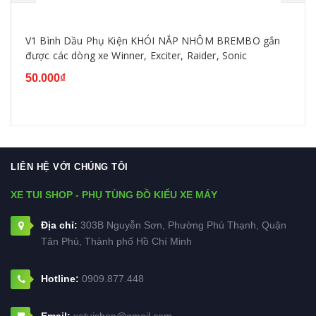
V1 Bình Dầu Phụ Kiện KHÓI NẮP NHÔM BREMBO gắn
được các dòng xe Winner, Exciter, Raider, Sonic
50.000₫
LIÊN HỆ VỚI CHÚNG TÔI
XE TUI SHOP - PHỤ TÙNG ĐỒ KIỂU XE MÁY
Địa chỉ:
303B Nguyễn Sơn, Phường Phú Thạnh, Quận
Tân Phú, Thành phố Hồ Chí Minh
Hotline:
0909.877.448