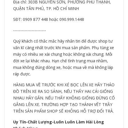
Địa chỉ: 303B NGUYỄN SƠN, PHƯỜNG PHÚ THẠNH,
QUẬN TÂN PHÚ, TP. HỒ CHÍ MINH
SĐT: 0909 877 448 hoặc 090.999.1448
-----------------------
Quý khách có thắc mắc hãy nhắn tin để được shop tư
vấn kĩ càng nhất trước khi mua sản phẩm. Phụ tùng xe
máy có nhiều xe xài chung hoặc không xài chung. Mỗi
đời xe lại khác nhau. Hạn chế tình trạng mua nhầm,
mua không đúng dòng xe, hoặc mua về mà không láp
ráp được.
HÀNG MUA VỀ TRƯỚC KHI XÉ BỌC LÊN XE HÃY THÁO
ĐỒ TRÊN XE RA SO SÁNH, NẾU THẤY HAI CÁI GIỐNG
NHAU HÃY GẮN. NẾU THẤY KHÔNG GIỐNG ĐỪNG CỐ
GẮNG LÊN XE. TRƯỜNG HỢP TẠO THÀNH VẾT TRẦY
TRÊN SẢN PHẨM SHOP SẼ KHÔNG HỖ TRỢ ĐỔI TRẢ.
Uy Tín-Chất Lượng-Luôn Luôn Làm Hài Lòng