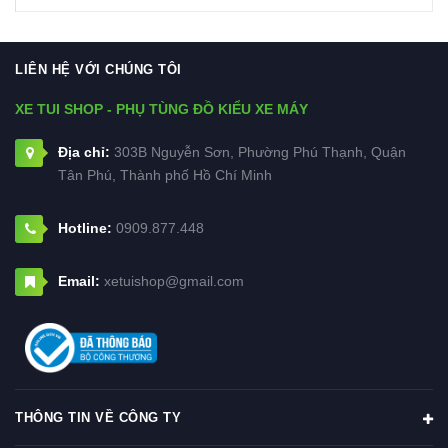
LIÊN HỆ VỚI CHÚNG TÔI
XE TUI SHOP - PHỤ TÙNG ĐỒ KIỂU XE MÁY
Địa chỉ:
303B Nguyễn Sơn, Phường Phú Thạnh, Quận
Tân Phú, Thành phố Hồ Chí Minh
Hotline:
0909.877.448
Email:
xetuishop@gmail.com
THÔNG TIN VỀ CÔNG TY