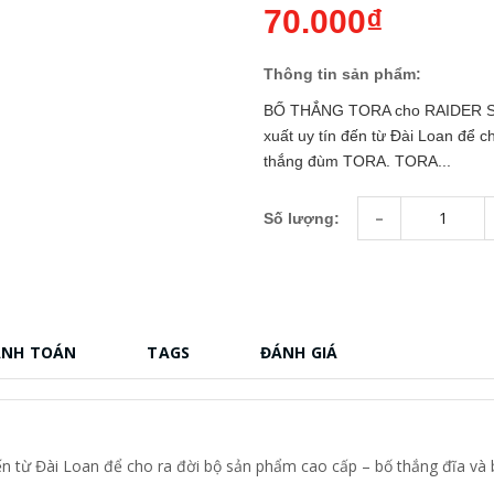
70.000₫
Thông tin sản phẩm:
BỐ THẮNG TORA cho RAIDER SA
xuất uy tín đến từ Đài Loan để 
thắng đùm TORA. TORA...
-
Số lượng:
ANH TOÁN
TAGS
ĐÁNH GIÁ
ến từ Đài Loan để cho ra đời bộ sản phẩm cao cấp – bố thắng đĩa v