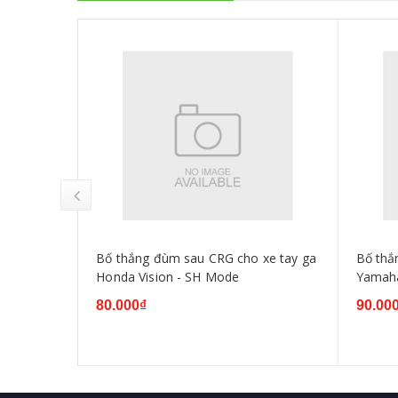
/SAU
Bố thắng đùm sau CRG cho xe tay ga
Bố thắ
35 2011
Honda Vision - SH Mode
Yamaha
80.000₫
90.00