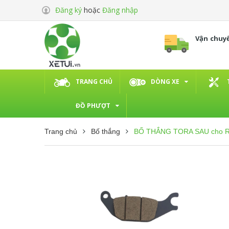
Đăng ký
hoặc
Đăng nhập
Vận chuy
TRANG CHỦ
DÒNG XE
ĐỒ PHƯỢT
Trang chủ
Bố thắng
BỐ THẮNG TORA SAU cho 