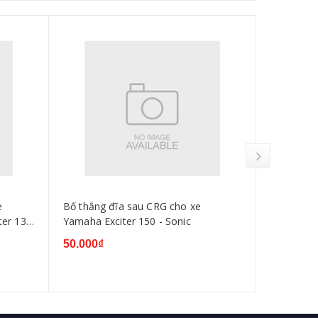
e
Bố thắng đĩa sau CRG cho xe
Bố thắng 
ter 135
Yamaha Exciter 150 - Sonic
Yamaha Exc
50.000₫
45.000₫