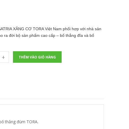
TRIA XĂNG CƠ TORA Việt Nam phối hợp với nhà sản
cho ra đời bộ sản phẩm cao cấp – bố thắng đĩa và bố
+
THÊM VÀO GIỎ HÀNG
à bố thắng đùm TORA.