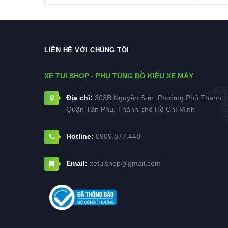
LIÊN HỆ VỚI CHÚNG TÔI
XE TUI SHOP - PHỤ TÙNG ĐỒ KIỂU XE MÁY
Địa chỉ:
303B Nguyễn Sơn, Phường Phú Thạnh,
Quận Tân Phú, Thành phố Hồ Chí Minh
Hotline:
0909.877.448
Email:
xetuishop@gmail.com