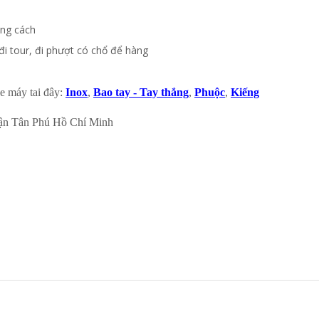
ong cách
đi tour, đi phượt có chổ để hàng
e máy tai đây:
Inox
,
Bao tay - Tay thắng
,
Phuộc
,
Kiếng
ận Tân Phú Hồ Chí Minh