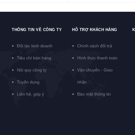
THÔNG TIN VỀ CÔNG TY
HỖ TRỢ KHÁCH HÀNG
K
Đối tác kinh doanh
Chính sách đổi trả
Tiêu chí bán hàng
Hình thức thanh toán
Nội quy công ty
Vận chuyển - Giao
Tuyển dụng
nhận
Liên hệ, góp ý
Bảo mật thông tin