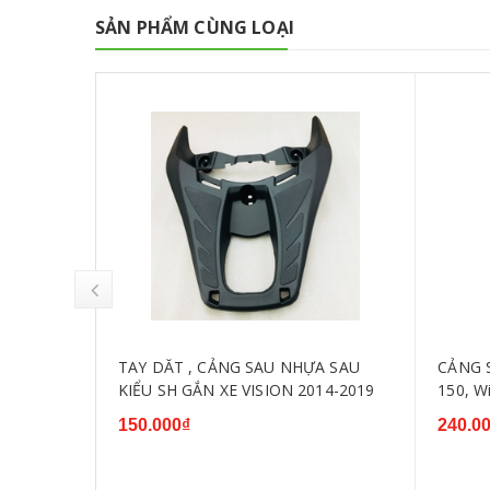
SẢN PHẨM CÙNG LOẠI
mẫu
TAY DĂT , CẢNG SAU NHỰA SAU
CẢNG S
KIỂU SH GẮN XE VISION 2014-2019
150, W
150.000₫
240.0