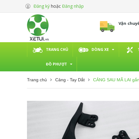
Đăng ký
hoặc
Đăng nhập
Vận chuy
TRANG CHỦ
DÒNG XE
ĐỒ PHƯỢT
Trang chủ
Cảng - Tay Dắt
CẢNG SAU MÃ LAI gắn