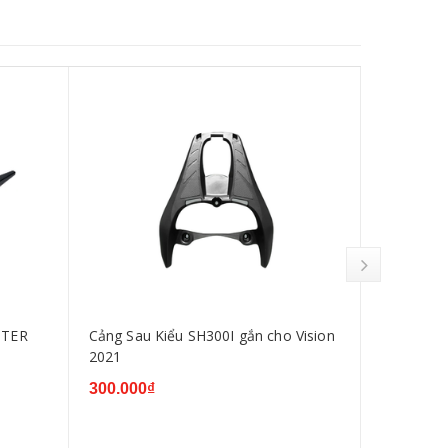
ITER
Cảng Sau Kiểu SH300I gắn cho Vision
Cảng sau
2021
Exciter 15
300.000₫
300.000₫