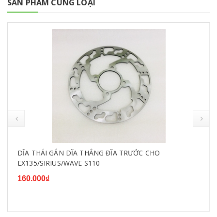
SẢN PHẨM CÙNG LOẠI
DĨA THÁI GẮN DĨA THẮNG ĐĨA TRƯỚC CHO
EX135/SIRIUS/WAVE S110
160.000₫