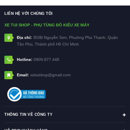
LIÊN HỆ VỚI CHÚNG TÔI
XE TUI SHOP - PHỤ TÙNG ĐỒ KIỂU XE MÁY
Địa chỉ:
303B Nguyễn Sơn, Phường Phú Thạnh, Quận
Tân Phú, Thành phố Hồ Chí Minh
Hotline:
0909.877.448
Email:
xetuishop@gmail.com
THÔNG TIN VỀ CÔNG TY