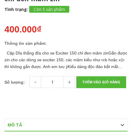
Tình trạng:
Còn 5 sản phẩm
400.000₫
Thông tin sản phẩm:
Cặp Dĩa thắng đĩa cho xe Exciter 150 chỉ đen mâm zinGắn được
zin cho các dòng xe exciter 150, các mâm kiểu như rcb hoặc x1r
thì không gắn được. Anh em lưu ýKiểu dàng độc đáo bắt mắt...
-
+
THÊM VÀO GIỎ HÀNG
Số lượng:
MÔ TẢ