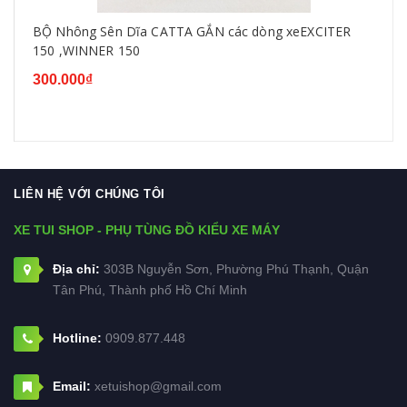
BỘ Nhông Sên Dĩa CATTA GẮN các dòng xeEXCITER
150 ,WINNER 150
300.000₫
LIÊN HỆ VỚI CHÚNG TÔI
XE TUI SHOP - PHỤ TÙNG ĐỒ KIỂU XE MÁY
Địa chỉ:
303B Nguyễn Sơn, Phường Phú Thạnh, Quận
Tân Phú, Thành phố Hồ Chí Minh
Hotline:
0909.877.448
Email:
xetuishop@gmail.com