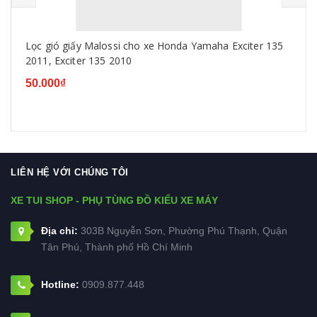
Lọc gió giấy Malossi cho xe Honda Yamaha Exciter 135
2011, Exciter 135 2010
50.000₫
LIÊN HỆ VỚI CHÚNG TÔI
XE TUI SHOP - PHỤ TÙNG ĐỒ KIỂU XE MÁY
Địa chỉ:
303B Nguyễn Sơn, Phường Phú Thạnh, Quận
Tân Phú, Thành phố Hồ Chí Minh
Hotline:
0909.877.448