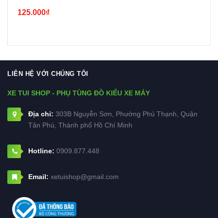
125.000₫
LIÊN HỆ VỚI CHÚNG TÔI
XE TUI SHOP - PHỤ TÙNG ĐỒ KIỂU XE MÁY
Địa chỉ:
303B Nguyễn Sơn, Phường Phú Thạnh, Quận
Tân Phú, Thành phố Hồ Chí Minh
Hotline:
0909.877.448
Email:
xetuishop@gmail.com