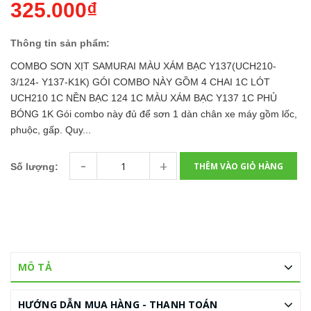
325.000₫
Thông tin sản phẩm:
COMBO SƠN XỊT SAMURAI MÀU XÁM BẠC Y137(UCH210-
3/124- Y137-K1K) GÓI COMBO NÀY GỒM 4 CHAI 1C LÓT
UCH210 1C NỀN BẠC 124 1C MÀU XÁM BẠC Y137 1C PHỦ
BÓNG 1K Gói combo này đủ để sơn 1 dàn chân xe máy gồm lốc,
phuộc, gấp. Quy...
-
+
THÊM VÀO GIỎ HÀNG
Số lượng:
MÔ TẢ
HƯỚNG DẪN MUA HÀNG - THANH TOÁN