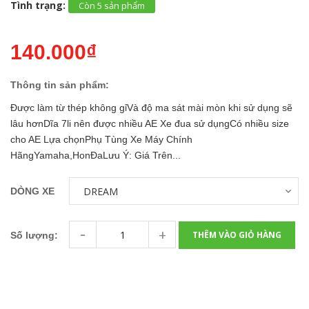
Tình trạng:
Còn 5 sản phẩm
140.000₫
Thông tin sản phẩm:
Được làm từ thép không gỉVà độ ma sát mài mòn khi sử dụng sẽ
lâu hơnDĩa 7li nên được nhiều AE Xe đua sử dụngCó nhiều size
cho AE Lựa chọnPhụ Tùng Xe Máy Chính
HãngYamaha,HonĐaLưu Ý: Giá Trên...
DÒNG XE
-
+
THÊM VÀO GIỎ HÀNG
Số lượng: