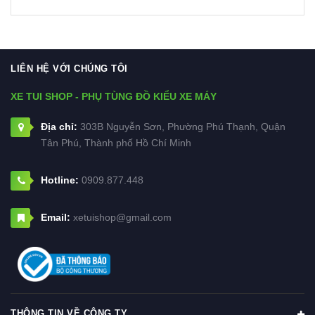
LIÊN HỆ VỚI CHÚNG TÔI
XE TUI SHOP - PHỤ TÙNG ĐỒ KIỂU XE MÁY
Địa chỉ:
303B Nguyễn Sơn, Phường Phú Thạnh, Quận
Tân Phú, Thành phố Hồ Chí Minh
Hotline:
0909.877.448
Email:
xetuishop@gmail.com
THÔNG TIN VỀ CÔNG TY