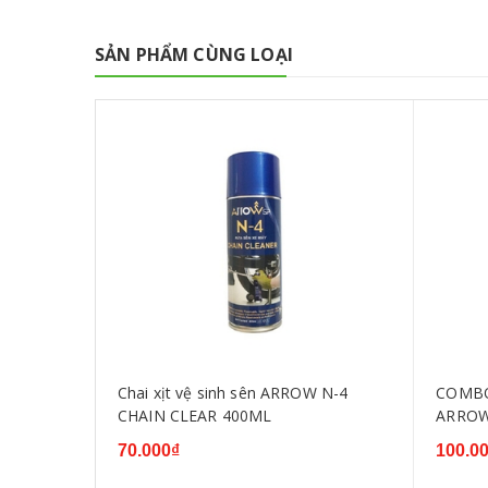
SẢN PHẨM CÙNG LOẠI
Arrow
Chai xịt vệ sinh sên ARROW N-4
COMBO
CHAIN CLEAR 400ML
ARROW
CÂY C
70.000₫
100.0