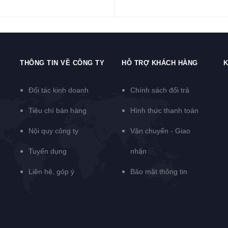
THÔNG TIN VỀ CÔNG TY
HỖ TRỢ KHÁCH HÀNG
K
Đối tác kinh doanh
Chính sách đổi trả
Tiêu chí bán hàng
Hình thức thanh toán
Nội quy công ty
Vận chuyển - Giao
Tuyển dụng
nhận
Liên hệ, góp ý
Bảo mật thông tin