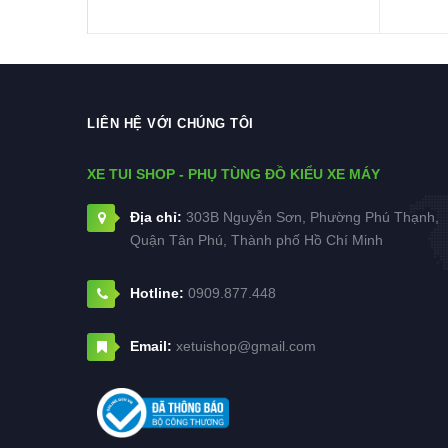
LIÊN HỆ VỚI CHÚNG TÔI
XE TUI SHOP - PHỤ TÙNG ĐỒ KIỂU XE MÁY
Địa chỉ:
303B Nguyễn Sơn, Phường Phú Thạnh,
Quận Tân Phú, Thành phố Hồ Chí Minh
Hotline:
0909.877.448
Email:
xetuishop@gmail.com