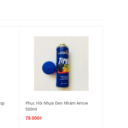
sp
Phục Hồi Nhựa Đen Nhám Arrow
Chai xịt 
500ml
CHAIN CL
79.000₫
70.000₫