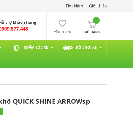
Tìm kiếm
Giới thiệu
Hỗ trợ khách hàng:
0909.877.448
YÊU THÍCH
GIỎ HÀNG
CHĂM SÓC XE
ĐỒ CHƠI XE
e khô QUICK SHINE ARROWsp