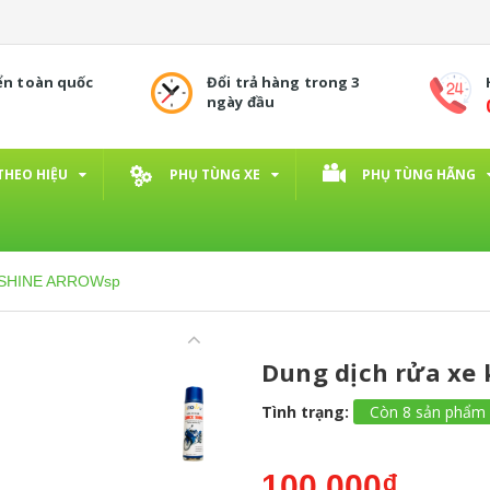
ển toàn quốc
Đổi trả hàng trong 3
ngày đầu
THEO HIỆU
PHỤ TÙNG XE
PHỤ TÙNG HÃNG
CK SHINE ARROWsp
Dung dịch rửa x
Tình trạng:
Còn 8 sản phẩm
100.000₫