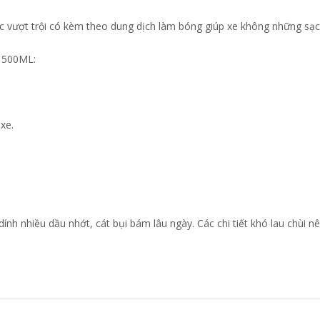
 vượt trội có kèm theo dung dịch làm bóng giúp xe không những sạc
 500ML:
 xe.
dính nhiều dầu nhớt, cát bụi bám lâu ngày. Các chi tiết khó lau chùi n