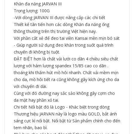
Khăn đa năng JARVAN III
Trọng lượng: 100G
-Với dòng JARVAN III được nâng cấp các chi tiết
Thiết kế tân tiến hơn các dòng Khăn đa năng ống
thông thường trên thị trường Việt hiện nay.
Với phần cắt xẻ để đeo tai viền Kansai mền mịn bó sát
- Giúp người sử dụng đeo khăn trong suốt quá trình
chuyến đi không bị tuột.
ĐẶT BIỆT hơn là chất vải lưới co dãn 4 chiều siêu chất
lượng với hàm lượng spandex 15/85 cao co dãn .
thoáng khi thấm hút mồ hôi nhanh. Chất vải mềm mịn
cho da, mồ hôi tiết ra cũng không gây kích ứng cho da
với chuyến đi dài.
Cùng với đó đường nay sắc sảo không gây cợm cho
da mặt hay phần xỏ tai.
Chi tiết Nổi bật đó là Logo - Khác biệt trong dòng
Thương hiệu JARVAN này là logo màu GOLD, bắt ánh
sáng cực kì nổi bật. Nổi bật từ Sản phẩm chính cho đến
tem nhãn, bao bì.