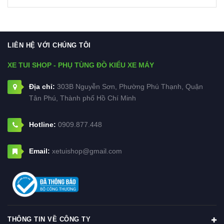
LIÊN HỆ VỚI CHÚNG TÔI
XE TUI SHOP - PHỤ TÙNG ĐỒ KIỂU XE MÁY
Địa chỉ:
303B Nguyễn Sơn, Phường Phú Thạnh, Quận
Tân Phú, Thành phố Hồ Chí Minh
Hotline:
0909.877.448
Email:
xetuishop@gmail.com
THÔNG TIN VỀ CÔNG TY