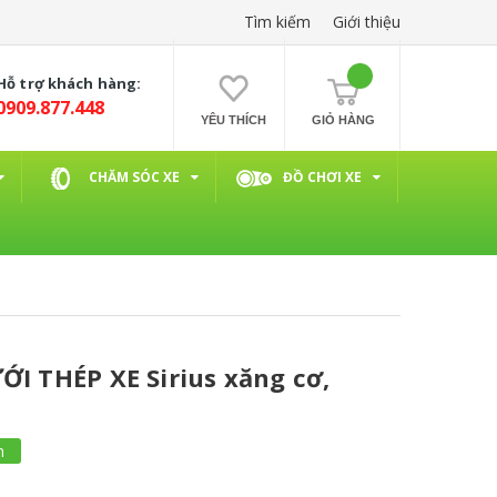
Tìm kiếm
Giới thiệu
Hỗ trợ khách hàng:
0909.877.448
YÊU THÍCH
GIỎ HÀNG
CHĂM SÓC XE
ĐỒ CHƠI XE
ƯỚI THÉP XE Sirius xăng cơ,
m