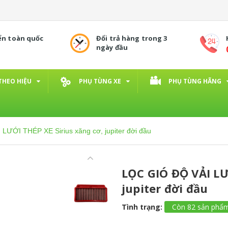
ển toàn quốc
Đổi trả hàng trong 3
ngày đầu
THEO HIỆU
PHỤ TÙNG XE
PHỤ TÙNG HÃNG
I LƯỚI THÉP XE Sirius xăng cơ, jupiter đời đầu
LỌC GIÓ ĐỘ VẢI L
jupiter đời đầu
Tình trạng:
Còn 82 sản phẩ