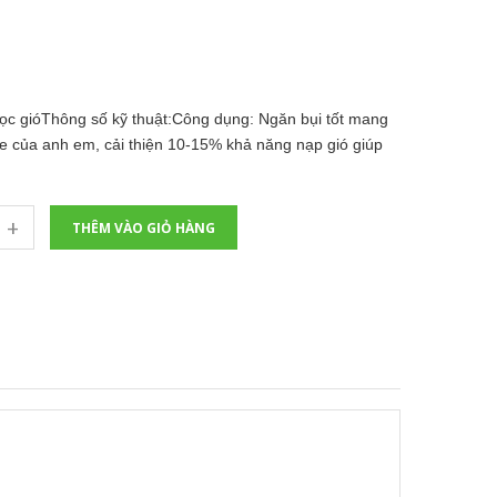
ọc gióThông số kỹ thuật:Công dụng: Ngăn bụi tốt mang
xe của anh em, cải thiện 10-15% khả năng nạp gió giúp
+
THÊM VÀO GIỎ HÀNG