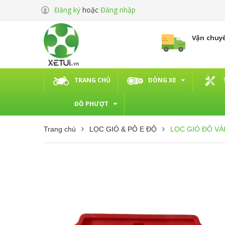
Đăng ký
hoặc
Đăng nhập
Vận chuy
TRANG CHỦ
DÒNG XE
ĐỒ PHƯỢT
Trang chủ
LỌC GIÓ & PÔ E ĐỘ
LỌC GIÓ ĐỘ VẢ