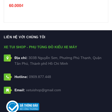
60.000₫
LIÊN HỆ VỚI CHÚNG TÔI
XE TUI SHOP - PHỤ TÙNG ĐỒ KIỂU XE MÁY
Địa chỉ:
303B Nguyễn Sơn, Phường Phú Thạnh, Quận
Tân Phú, Thành phố Hồ Chí Minh
Hotline:
0909.877.448
Email:
xetuishop@gmail.com