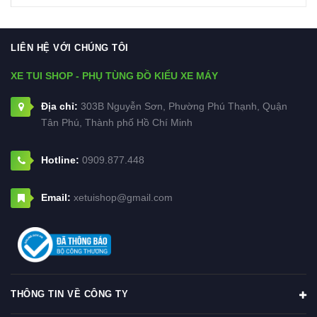
LIÊN HỆ VỚI CHÚNG TÔI
XE TUI SHOP - PHỤ TÙNG ĐỒ KIỂU XE MÁY
Địa chỉ:
303B Nguyễn Sơn, Phường Phú Thạnh, Quận
Tân Phú, Thành phố Hồ Chí Minh
Hotline:
0909.877.448
Email:
xetuishop@gmail.com
THÔNG TIN VỀ CÔNG TY