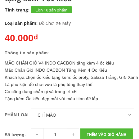
Tình trạng:
Còn 10 sản phẩm
Loại sản phẩm:
Đồ Chơi Xe Máy
40.000₫
Thông tin sản phẩm:
MÃO CHẮN GIÓ V4 INDO CACBON tặng kèm 4 ốc kiểu
Mão Chắn Gió INDO CACBON Tặng Kèm 4 Ốc Kiểu
Khách lựa chọn ốc kiểu tặng kèm: ốc proty, Salaza Trắng, Gr5 Xan
Là phụ kiện đồ chơi vừa là phụ tùng thay thế.
Có công dụng chắn gi và trang trí xE
Tặng kèm Ốc kiểu đẹp mắt với màu titan để lắp.
PHÂN LOẠI
-
+
THÊM VÀO GIỎ HÀNG
Số lượng: