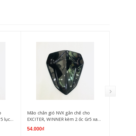
o
Mão chắn gió NVX gắn chế cho
Mão chắn 
5 lục
EXCITER, WINNER kèm 2 ốc Gr5 xanh
EXCITER, 
tím
bảo
54.000₫
54.000₫