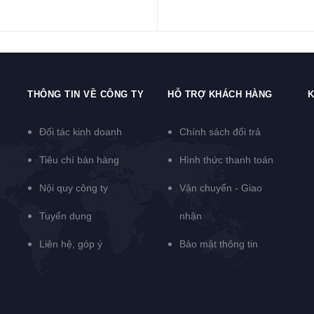
THÔNG TIN VỀ CÔNG TY
HỖ TRỢ KHÁCH HÀNG
K
Đối tác kinh doanh
Chính sách đổi trả
Tiêu chí bán hàng
Hình thức thanh toán
Nội quy công ty
Vận chuyển - Giao
Tuyển dụng
nhận
Liên hệ, góp ý
Bảo mật thông tin