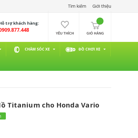
Tìm kiếm
Giới thiệu
Hỗ trợ khách hàng:
0909.877.448
YÊU THÍCH
GIỎ HÀNG
CHĂM SÓC XE
ĐỒ CHƠI XE
ồ Titanium cho Honda Vario
m