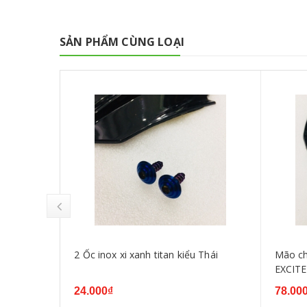
SẢN PHẨM CÙNG LOẠI
 khói
2 Ốc inox xi xanh titan kiểu Thái
Mão ch
35 2010
EXCITE
tím
24.000₫
78.00