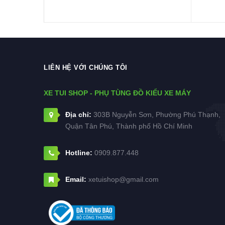
LIÊN HỆ VỚI CHÚNG TÔI
XE TUI SHOP - PHỤ TÙNG ĐỒ KIỂU XE MÁY
Địa chỉ:
303B Nguyễn Sơn, Phường Phú Thạnh,
Quận Tân Phú, Thành phố Hồ Chí Minh
Hotline:
0909.877.448
Email:
xetuishop@gmail.com