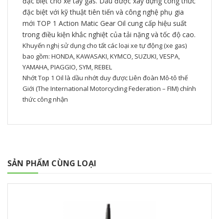
đặc biệt cho xe tay gas. Dầu được xây dựng công thức
đặc biệt với kỹ thuật tiên tiến và công nghệ phụ gia
mới TOP 1 Action Matic Gear Oil cung cấp hiệu suất
trong điều kiện khắc nghiệt của tải nặng và tốc độ cao.
Khuyến nghị sử dụng cho tất các loại xe tự động (xe gas)
bao gồm: HONDA, KAWASAKI, KYMCO, SUZUKI, VESPA,
YAMAHA, PIAGGIO, SYM, REBEL
Nhớt Top 1 Oil là dầu nhớt duy được Liên đoàn Mô-tô thế
Giới (The International Motorcycling Federation – FIM) chính
thức công nhận
SẢN PHẨM CÙNG LOẠI