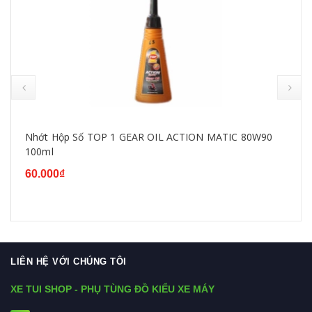
Nhớt Hộp Số TOP 1 GEAR OIL ACTION MATIC 80W90
100ml
60.000₫
LIÊN HỆ VỚI CHÚNG TÔI
XE TUI SHOP - PHỤ TÙNG ĐỒ KIỂU XE MÁY