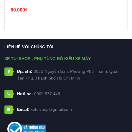
80.000₫
LIÊN HỆ VỚI CHÚNG TÔI
XE TUI SHOP - PHỤ TÙNG ĐỒ KIỂU XE MÁY
Địa chỉ:
303B Nguyễn Sơn, Phường Phú Thạnh, Quận
Tân Phú, Thành phố Hồ Chí Minh
Hotline:
0909.877.448
Email:
xetuishop@gmail.com