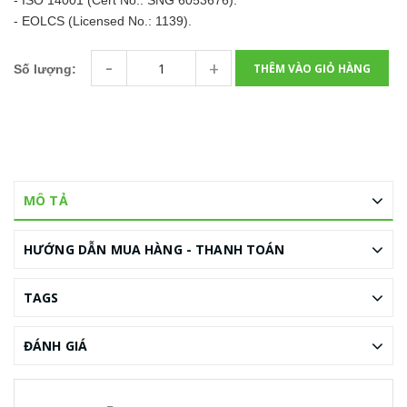
- ISO 14001 (Cert No.: SNG 6053676).
- EOLCS (Licensed No.: 1139).
-
+
THÊM VÀO GIỎ HÀNG
Số lượng:
MÔ TẢ
HƯỚNG DẪN MUA HÀNG - THANH TOÁN
TAGS
ĐÁNH GIÁ