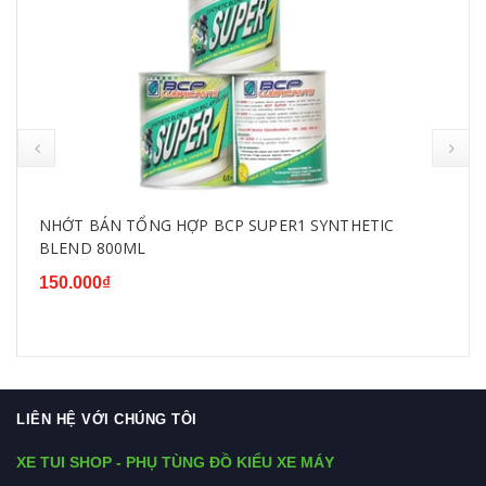
NHỚT BÁN TỔNG HỢP BCP SUPER1 SYNTHETIC
BLEND 800ML
150.000₫
LIÊN HỆ VỚI CHÚNG TÔI
XE TUI SHOP - PHỤ TÙNG ĐỒ KIỂU XE MÁY