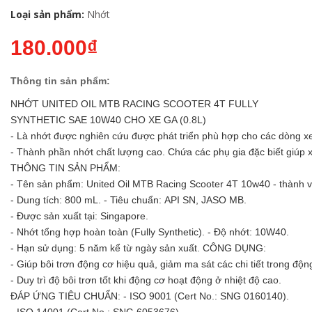
Loại sản phẩm:
Nhớt
180.000₫
Thông tin sản phẩm:
NHỚT UNITED OIL MTB RACING SCOOTER 4T FULLY
SYNTHETIC SAE 10W40 CHO XE GA (0.8L)
- Là nhớt được nghiên cứu được phát triển phù hợp cho các dòng xe ta
- Thành phần nhớt chất lượng cao. Chứa các phụ gia đặc biết giúp 
THÔNG TIN SẢN PHẨM:
- Tên sản phẩm: United Oil MTB Racing Scooter 4T 10w40 - thành v
- Dung tích: 800 mL. - Tiêu chuẩn: API SN, JASO MB.
- Được sản xuất tại: Singapore.
- Nhớt tổng hợp hoàn toàn (Fully Synthetic). - Độ nhớt: 10W40.
- Hạn sử dụng: 5 năm kể từ ngày sản xuất. CÔNG DỤNG:
- Giúp bôi trơn động cơ hiệu quả, giảm ma sát các chi tiết trong độ
- Duy trì độ bôi trơn tốt khi động cơ hoạt động ở nhiệt độ cao.
ĐÁP ỨNG TIÊU CHUẨN: - ISO 9001 (Cert No.: SNG 0160140).