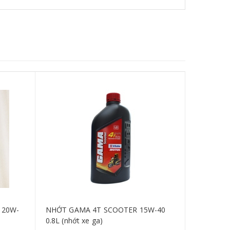
 20W-
NHỚT GAMA 4T SCOOTER 15W-40
NHỚT XE 
0.8L (nhớt xe ga)