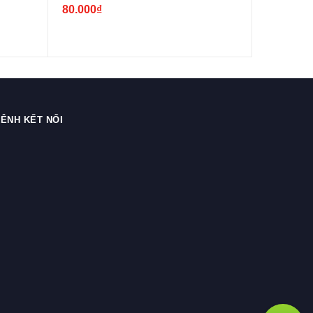
80.000₫
80.000₫
ÊNH KẾT NỐI