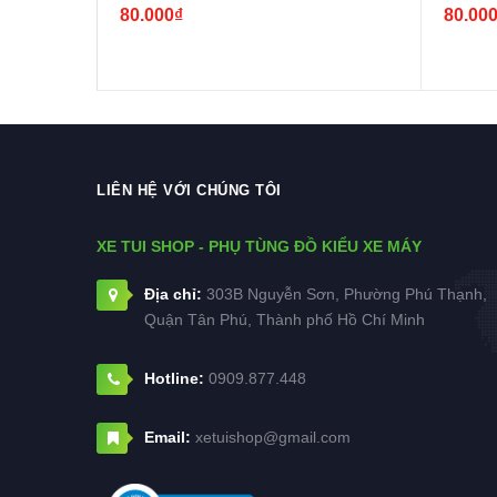
80.000₫
80.00
LIÊN HỆ VỚI CHÚNG TÔI
XE TUI SHOP - PHỤ TÙNG ĐỒ KIỂU XE MÁY
Địa chỉ:
303B Nguyễn Sơn, Phường Phú Thạnh,
Quận Tân Phú, Thành phố Hồ Chí Minh
Hotline:
0909.877.448
Email:
xetuishop@gmail.com