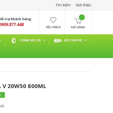
Tìm kiếm
Giới thiệu
Hỗ trợ khách hàng:
0909.877.448
YÊU THÍCH
GIỎ HÀNG
CHĂM SÓC XE
ĐỒ CHƠI XE
 V 20W50 800ML
m
GIA