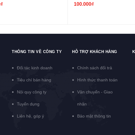
0₫
100.000₫
THÔNG TIN VỀ CÔNG TY
HỖ TRỢ KHÁCH HÀNG
K
Đối tác kinh doanh
Chính sách đổi trả
Tiêu chí bán hàng
Hình thức thanh toán
Nội quy công ty
Vận chuyển - Giao
Tuyển dụng
nhận
Liên hệ, góp ý
Bảo mật thông tin