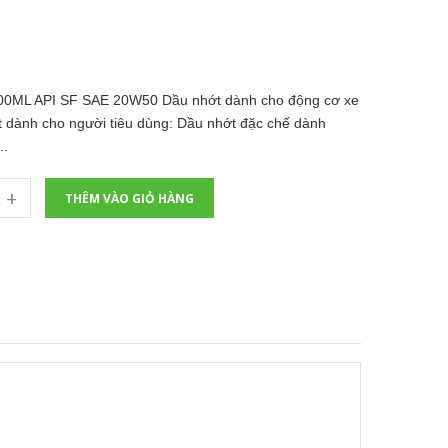
ML API SF SAE 20W50 Dầu nhớt dành cho động cơ xe
ất dành cho người tiêu dùng: Dầu nhớt đặc chế dành
..
+
THÊM VÀO GIỎ HÀNG