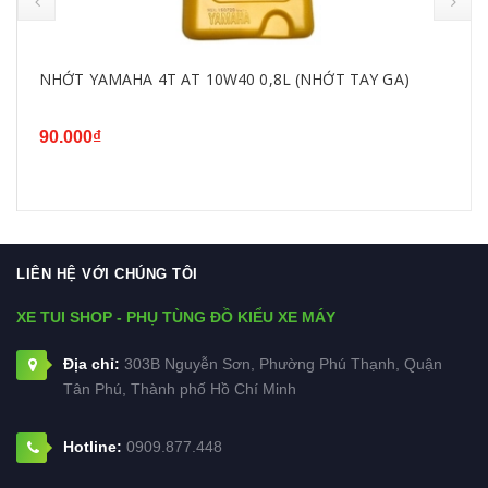
NHỚT YAMAHA 4T AT 10W40 0,8L (NHỚT TAY GA)
90.000₫
LIÊN HỆ VỚI CHÚNG TÔI
XE TUI SHOP - PHỤ TÙNG ĐỒ KIỂU XE MÁY
Địa chỉ:
303B Nguyễn Sơn, Phường Phú Thạnh, Quận
Tân Phú, Thành phố Hồ Chí Minh
Hotline:
0909.877.448