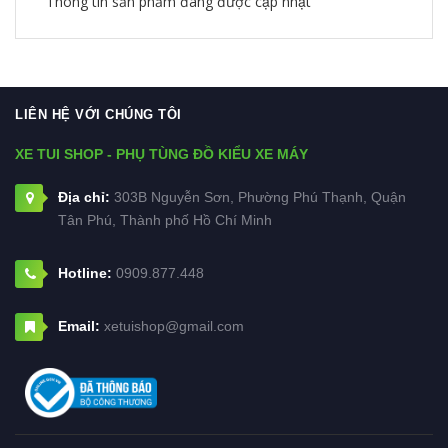
Thông tin sản phẩm đang được cập nhật
LIÊN HỆ VỚI CHÚNG TÔI
XE TUI SHOP - PHỤ TÙNG ĐỒ KIỂU XE MÁY
Địa chỉ:
303B Nguyễn Sơn, Phường Phú Thạnh, Quận
Tân Phú, Thành phố Hồ Chí Minh
Hotline:
0909.877.448
Email:
xetuishop@gmail.com