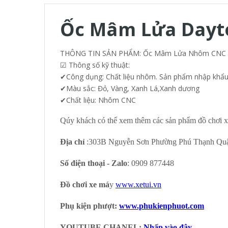
Ốc Mâm Lửa Dayt
THÔNG TIN SẢN PHẨM: Ốc Mâm Lửa Nhôm CNC
☑ Thông số kỹ thuật:
✔Công dụng: Chất liệu nhôm. Sản phẩm nhập khẩu T
✔Màu sắc: Đỏ, Vàng, Xanh Lá,Xanh dương
✔Chất liệu: Nhôm CNC
Qúy khách có thể xem thêm các sản phẩm đồ chơi x
Địa chỉ
:303B Nguyễn Sơn Phường Phú Thạnh Qu
Số điện thoại - Zalo
: 0909 877448
Đồ chơi xe má
y
www.xetui.vn
Phụ kiện phượt:
www.phukienphuot.com
YOUTUBE CHANEL:
Nhấp vào đây