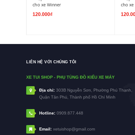
 XE-
cho xe Winner
cho xe
120.000₫
120.0
LIÊN HỆ VỚI CHÚNG TÔI
XE TUI SHOP - PHỤ TÙNG ĐỒ KIỂU XE MÁY
Địa chỉ:
303B Nguyễn Sơn, Phường Phú Thạnh,
Quận Tân Phú, Thành phố Hồ Chí Minh
Hotline:
0909.877.448
Email:
xetuishop@gmail.com