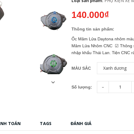
Loại sản phẩm:
PHỤ KIỆN XE 
140.000₫
Thông tin sản phẩm:
Ốc Mâm Lửa Daytona nhôm mà
Mâm Lửa Nhôm CNC ☑ Thông số 
nhập khẩu Thái Lan. Tiện CNC rấ
MÀU SẮC
-
Số lượng:
ANH TOÁN
TAGS
ĐÁNH GIÁ