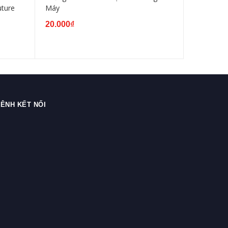
uture
Máy
150 - màu
20.000₫
30.000₫
ÊNH KẾT NỐI