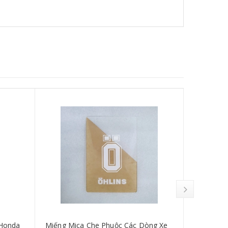
 Honda
Miếng Mica Che Phuộc Các Dòng Xe
Cao su gấ