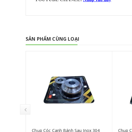
SẢN PHẨM CÙNG LOẠI
G
Chụp Cóc Canh Bánh Sau Inox 304
Chụp C