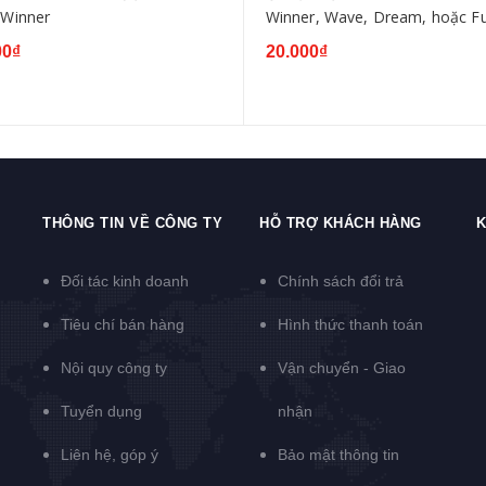
 Winner
Winner, Wave, Dream, hoặc F
00₫
20.000₫
THÔNG TIN VỀ CÔNG TY
HỖ TRỢ KHÁCH HÀNG
K
Đối tác kinh doanh
Chính sách đổi trả
Tiêu chí bán hàng
Hình thức thanh toán
Nội quy công ty
Vận chuyển - Giao
Tuyển dụng
nhận
Liên hệ, góp ý
Bảo mật thông tin