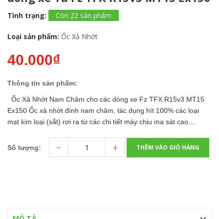
Tình trạng:
Còn 22 sản phẩm
Loại sản phẩm:
Ốc Xả Nhớt
40.000₫
Thông tin sản phẩm:
Ốc Xả Nhớt Nam Châm cho các dòng xe Fz TFX R15v3 MT15
Ex150 Ốc xả nhớt đính nam châm, tác dụng hít 100% các loại
mạt kim loại (sắt) rơi ra từ các chi tiết máy chịu ma sát cao....
-
+
THÊM VÀO GIỎ HÀNG
Số lượng:
MÔ TẢ