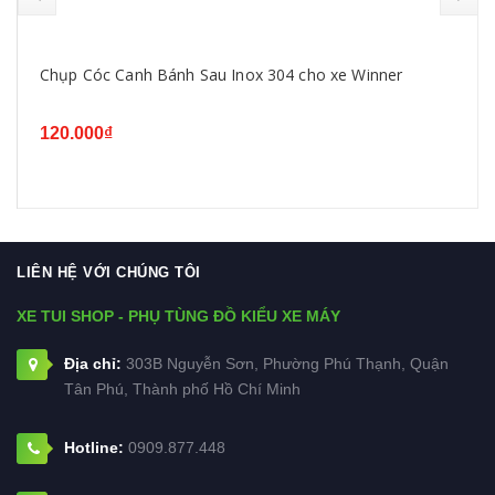
Chụp Cóc Canh Bánh Sau Inox 304 cho xe Winner
120.000₫
LIÊN HỆ VỚI CHÚNG TÔI
XE TUI SHOP - PHỤ TÙNG ĐỒ KIỂU XE MÁY
Địa chỉ:
303B Nguyễn Sơn, Phường Phú Thạnh, Quận
Tân Phú, Thành phố Hồ Chí Minh
Hotline:
0909.877.448