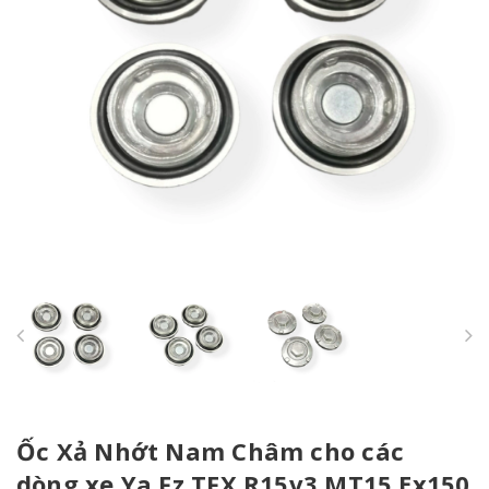
Ốc Xả Nhớt Nam Châm cho các
dòng xe Ya Fz TFX R15v3 MT15 Ex150