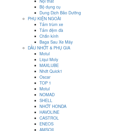
Nội thất
Bộ dụng cụ
Dung Dịch Bảo Dưỡng
PHỤ KIỆN NGOÀI
Tấm trùm xe
Tấm đệm đà
Chắn kính
Baga Sau Xe Máy
DẦU NHỚT & PHỤ GIA
Motul
Liqui Moly
MAXLUBE
Nhớt Quick1
Oscar
TOP 1
Motul
NOMAD
SHELL
NHỚT HONDA
HAVOLINE
CASTROL
ENEOS
AMSOIL