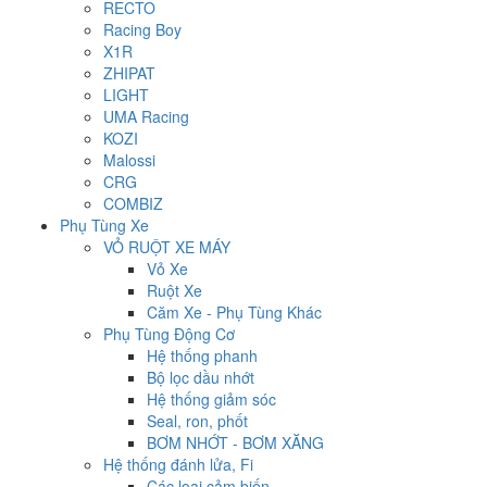
RECTO
Racing Boy
X1R
ZHIPAT
LIGHT
UMA Racing
KOZI
Malossi
CRG
COMBIZ
Phụ Tùng Xe
VỎ RUỘT XE MÁY
Vỏ Xe
Ruột Xe
Căm Xe - Phụ Tùng Khác
Phụ Tùng Động Cơ
Hệ thống phanh
Bộ lọc dầu nhớt
Hệ thống giảm sóc
Seal, ron, phốt
BƠM NHỚT - BƠM XĂNG
Hệ thống đánh lửa, Fi
Các loại cảm biến