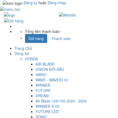
Đăng ký
hoặc
Đăng nhập
Tổng tiền thanh toán:
Giỏ hàng
Thanh toán
Trang Chủ
Dòng Xe
HONDA
AIR BLADE
VISION ĐỜI ĐẦU
VARIO
WAVE - WAVES110
WINNER
FUTURE
DREAM
Air Blade 125/150 2020 - 2023
WINNER X V2
FUTURE LED
SONIC