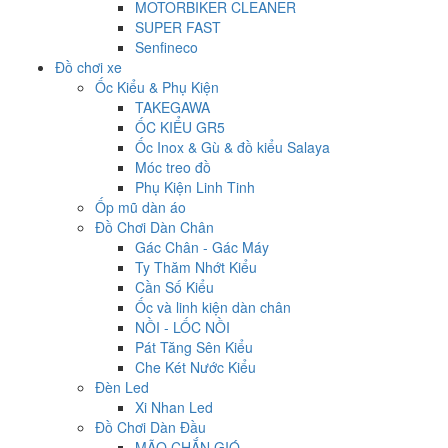
MOTORBIKER CLEANER
SUPER FAST
Senfineco
Đồ chơi xe
Ốc Kiểu & Phụ Kiện
TAKEGAWA
ỐC KIỂU GR5
Ốc Inox & Gù & đồ kiểu Salaya
Móc treo đồ
Phụ Kiện Linh Tinh
Ốp mũ dàn áo
Đồ Chơi Dàn Chân
Gác Chân - Gác Máy
Ty Thăm Nhớt Kiểu
Cần Số Kiểu
Ốc và linh kiện dàn chân
NỒI - LỐC NỒI
Pát Tăng Sên Kiểu
Che Két Nước Kiểu
Đèn Led
Xi Nhan Led
Đồ Chơi Dàn Đầu
MÃO CHẮN GIÓ