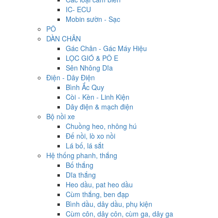
IC- ECU
Mobin sườn - Sạc
PÔ
DÀN CHÂN
Gác Chân - Gác Máy Hiệu
LỌC GIÓ & PÔ E
Sên Nhông Dĩa
Điện - Dây Điện
Bình Ắc Quy
Còi - Kèn - Linh Kiện
Dây điện & mạch điện
Bộ nồi xe
Chuồng heo, nhông hú
Đế nồi, lò xo nồi
Lá bố, lá sắt
Hệ thống phanh, thắng
Bố thắng
Dĩa thắng
Heo dầu, pat heo dầu
Cùm thắng, ben đạp
Bình dầu, dây dầu, phụ kiện
Cùm côn, dây côn, cùm ga, dây ga