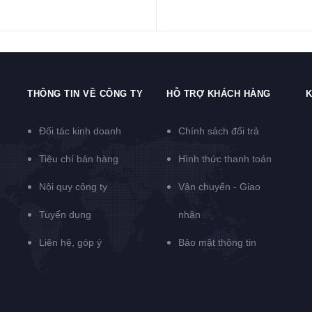
THÔNG TIN VỀ CÔNG TY
HỖ TRỢ KHÁCH HÀNG
K
Đối tác kinh doanh
Chính sách đổi trả
Tiêu chí bán hàng
Hình thức thanh toán
Nội quy công ty
Vận chuyển - Giao
Tuyển dụng
nhận
Liên hệ, góp ý
Bảo mật thông tin