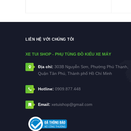
LIÊN HỆ VỚI CHÚNG TÔI
XE TUI SHOP - PHỤ TÙNG ĐỒ KIỂU XE MÁY
Địa chỉ:
303B Nguyễn Sơn, Phường Phú Thạnh,
Quận Tân Phú, Thành phố Hồ Chí Minh
Hotline:
0909.877.448
Email:
xetuishop@gmail.com