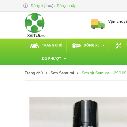
Đăng ký
hoặc
Đăng nhập
Vận chuy
TRANG CHỦ
DÒNG XE
ĐỒ PHƯỢT
Trang chủ
Sơn Samurai
Sơn xịt Samurai - 29/