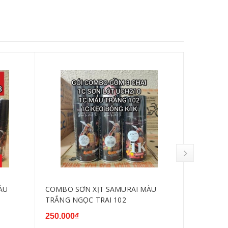
ÀU
COMBO SƠN XỊT SAMURAI MÀU
SƠN XỊT
TRẮNG NGỌC TRAI 102
2/102
250.000₫
65.000₫