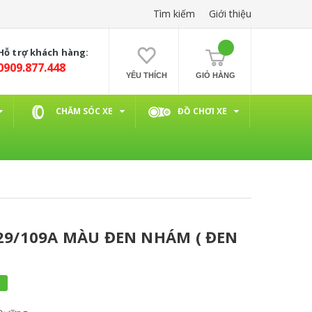
Tìm kiếm
Giới thiệu
Hỗ trợ khách hàng:
0909.877.448
YÊU THÍCH
GIỎ HÀNG
CHĂM SÓC XE
ĐỒ CHƠI XE
- 29/109A MÀU ĐEN NHÁM ( ĐEN