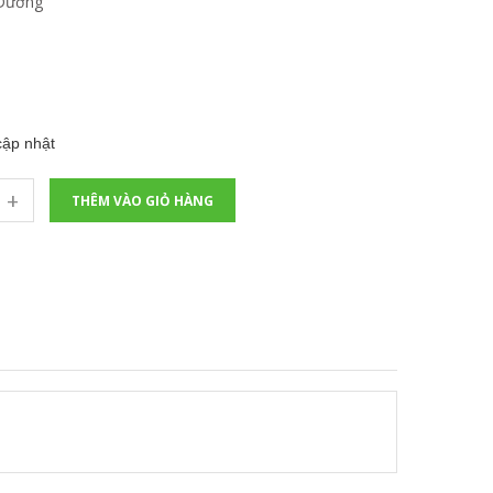
Dưỡng
ập nhật
+
THÊM VÀO GIỎ HÀNG