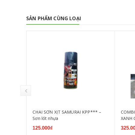
SẢN PHẨM CÙNG LOẠI
 MÀU
CHAI SƠN XỊT SAMURAI KPP*** –
COMBO
24- Y137-
Sơn lót nhựa
XANH 
125.000₫
325.0