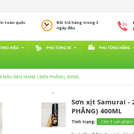
ển toàn quốc
Đổi trả hàng trong 3
ngày đầu
THEO HIỆU
PHỤ TÙNG XE
PHỤ TÙNG HÃNG
109A MÀU ĐEN NHÁM ( ĐEN PHẲNG) 400ML
Sơn xịt Samurai 
PHẲNG) 400ML
Tình trạng:
Còn 5 sản phẩm