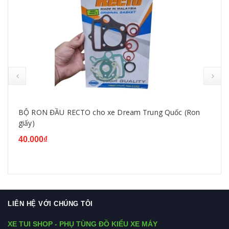
BỘ RON ĐẦU RECTO cho xe Dream Trung Quốc (Ron
giấy)
40.000₫
LIÊN HỆ VỚI CHÚNG TÔI
XE TUI SHOP - PHỤ TÙNG ĐỒ KIỂU XE MÁY