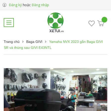
Đăng ký
hoặc
Đăng nhập
Trang chủ
Baga GIVI
Yamaha NVX 2023 gắn Baga GIVI
SR và thùng sau GIVI E43NTL