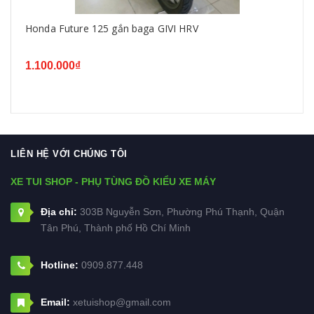
Honda Future 125 gắn baga GIVI HRV
1.100.000₫
LIÊN HỆ VỚI CHÚNG TÔI
XE TUI SHOP - PHỤ TÙNG ĐỒ KIỂU XE MÁY
Địa chỉ:
303B Nguyễn Sơn, Phường Phú Thạnh, Quận
Tân Phú, Thành phố Hồ Chí Minh
Hotline:
0909.877.448
Email:
xetuishop@gmail.com