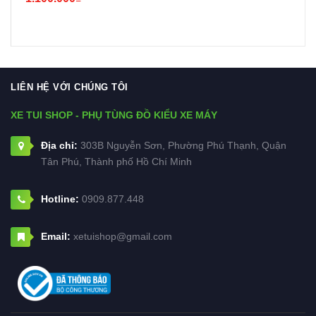
LIÊN HỆ VỚI CHÚNG TÔI
XE TUI SHOP - PHỤ TÙNG ĐỒ KIỂU XE MÁY
Địa chỉ:
303B Nguyễn Sơn, Phường Phú Thạnh, Quận
Tân Phú, Thành phố Hồ Chí Minh
Hotline:
0909.877.448
Email:
xetuishop@gmail.com