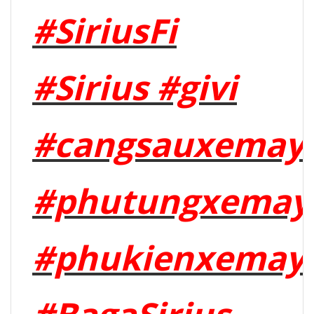
#SiriusFi
#Sirius #givi
#cangsauxemay
#phutungxemay
#phukienxemay