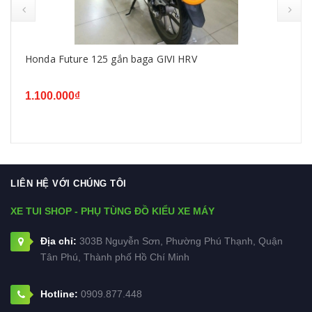
Honda Future 125 gắn baga GIVI HRV
1.100.000₫
LIÊN HỆ VỚI CHÚNG TÔI
XE TUI SHOP - PHỤ TÙNG ĐỒ KIỂU XE MÁY
Địa chỉ:
303B Nguyễn Sơn, Phường Phú Thạnh, Quận
Tân Phú, Thành phố Hồ Chí Minh
Hotline:
0909.877.448